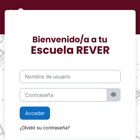
Salta al contenido principal
Entrar a Campus
Saltar a creación de una nueva cuenta
Nombre de usuario
Contraseña
Acceder
¿Olvidó su contraseña?